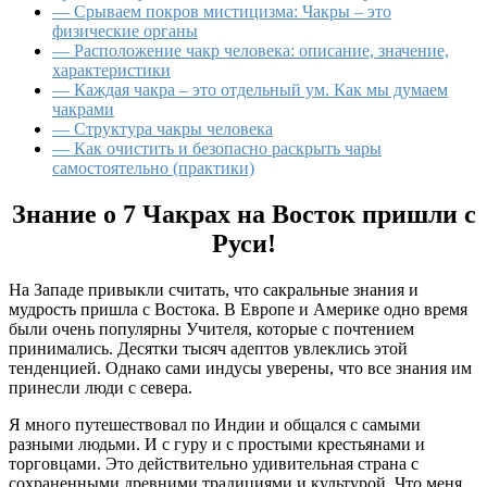
— Срываем покров мистицизма: Чакры – это
физические органы
— Расположение чакр человека: описание, значение,
характеристики
— Каждая чакра – это отдельный ум. Как мы думаем
чакрами
— Структура чакры человека
— Как очистить и безопасно раскрыть чары
самостоятельно (практики)
Знание о 7 Чакрах на Восток пришли с
Руси!
На Западе привыкли считать, что сакральные знания и
мудрость пришла с Востока. В Европе и Америке одно время
были очень популярны Учителя, которые с почтением
принимались. Десятки тысяч адептов увлеклись этой
тенденцией. Однако сами индусы уверены, что все знания им
принесли люди с севера.
Я много путешествовал по Индии и общался с самыми
разными людьми. И с гуру и с простыми крестьянами и
торговцами. Это действительно удивительная страна с
сохраненными древними традициями и культурой. Что меня