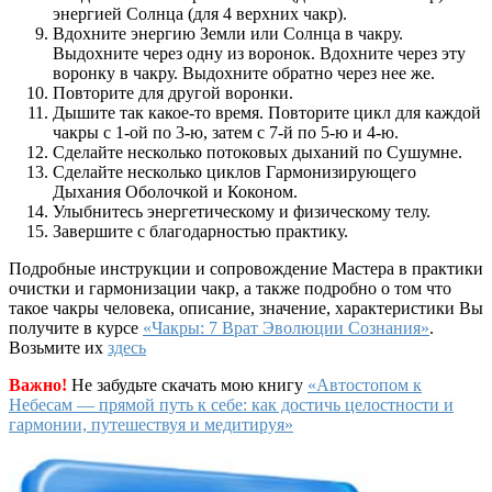
энергией Солнца (для 4 верхних чакр).
Вдохните энергию Земли или Солнца в чакру.
Выдохните через одну из воронок. Вдохните через эту
воронку в чакру. Выдохните обратно через нее же.
Повторите для другой воронки.
Дышите так какое-то время. Повторите цикл для каждой
чакры с 1-ой по 3-ю, затем с 7-й по 5-ю и 4-ю.
Сделайте несколько потоковых дыханий по Сушумне.
Сделайте несколько циклов Гармонизирующего
Дыхания Оболочкой и Коконом.
Улыбнитесь энергетическому и физическому телу.
Завершите с благодарностью практику.
Подробные инструкции и сопровождение Мастера в практики
очистки и гармонизации чакр, а также подробно о том что
такое чакры человека, описание, значение, характеристики Вы
получите в курсе
«Чакры: 7 Врат Эволюции Сознания»
.
Возьмите их
здесь
Важно!
Не забудьте скачать мою книгу
«Автостопом к
Небесам — прямой путь к себе: как достичь целостности и
гармонии, путешествуя и медитируя»