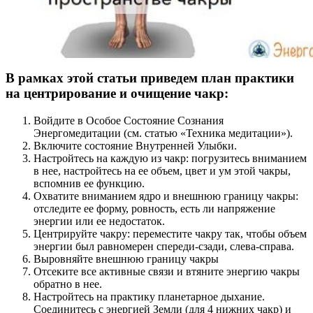
В рамках этой статьи приведем план практики
на центрирование и очищение чакр:
Войдите в Особое Состояние Сознания
Энергомедитации (см. статью «Техника медитации»).
Включите состояние Внутренней Улыбки.
Настройтесь на каждую из чакр: погрузитесь вниманием
в нее, настройтесь на ее объем, цвет и ум этой чакры,
вспомнив ее функцию.
Охватите вниманием ядро и внешнюю границу чакры:
отследите ее форму, ровность, есть ли напряжение
энергии или ее недостаток.
Центрируйте чакру: переместите чакру так, чтобы объем
энергии был равномерен спереди-сзади, слева-справа.
Выровняйте внешнюю границу чакры
Отсеките все активные связи и втяните энергию чакры
обратно в нее.
Настройтесь на практику планетарное дыхание.
Соединитесь с энергией Земли (для 4 нижних чакр) и