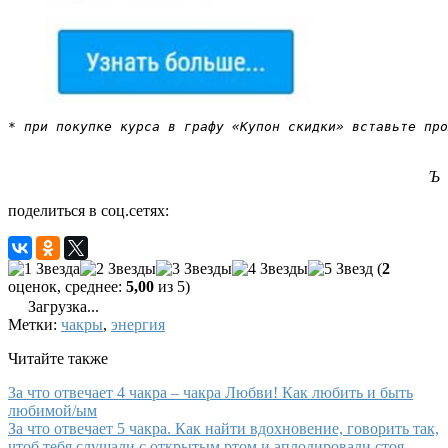
* при покупке курса в графу «Купон скидки» вставьте про
Ъ
поделиться в соц.сетях:
(
2
оценок, среднее:
5,00
из 5)
Загрузка...
Метки:
чакры
,
энергия
Читайте также
За что отвечает 4 чакра – чакра Любви! Как любить и быть
любимой/ым
За что отвечает 5 чакра. Как найти вдохновение, говорить так,
чтоб тебя слушали с открытым ртом и аплодировали стоя