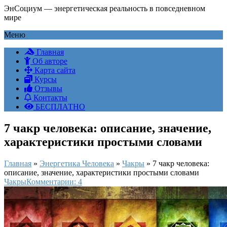
ЭнСоциум — энергетическая реальность в повседневном
мире
Меню
Главная
Об авторе
Карта сайта
Курсы
Отзывы
Контакты
БЕСПЛАТНО
7 чакр человека: описание, значение,
характеристики простыми словами
Главная
»
Энергетика Человека
»
Чакры
»
7 чакр человека:
описание, значение, характеристики простыми словами
Чакры
Комментарии: 4