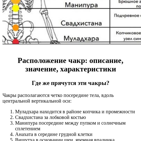
Расположение чакр: описание,
значение, характеристики
Где же прячутся эти чакры?
Чакры располагаются четко посередине тела, вдоль
центральной вертикальной оси:
Муладхара находится в районе копчика и промежности
Свадхистана за лобковой костью
Манипура посередине между пупком и солнечным
сплетением
Анахата в середине грудной клетки
Вишутха в основании шеи, яремная впадинка