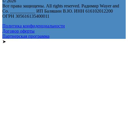
© 2026
Все права защищены. All rights reserved. Радимир Wayer and
Co. ___________ ИП Баляшин В.Ю. ИНН 616102012200
ОГРН 305616135400011
Политика конфиденциальности
Договор оферты
Партнерская программа
➤