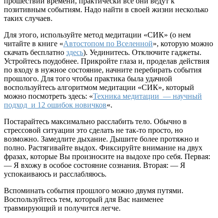
прошествии времени, практически все они ведут к
позитивным событиям. Надо найти в своей жизни несколько
таких случаев.
Для этого, используйте метод медитации «СИК» (о нем
читайте в книге «
Автостопом по Вселенной
», которую можно
скачать бесплатно
здесь
). Уединитесь. Отключите гаджеты.
Устройтесь поудобнее. Прикройте глаза и, проделав действия
по входу в нужное состояние, начните перебирать события
прошлого. Для того чтобы практика была удачной
воспользуйтесь алгоритмом медитации «СИК», который
можно посмотреть здесь: «
Техника медитации — научный
подход и 12 ошибок новичков
«.
Постарайтесь максимально расслабить тело. Обычно в
стрессовой ситуации это сделать не так-то просто, но
возможно. Замедлите дыхание. Дышите более протяжно и
полно. Растягивайте выдох. Фиксируйте внимание на двух
фразах, которые Вы произносите на выдохе про себя. Первая:
— Я вхожу в особое состояние сознания. Вторая: — Я
успокаиваюсь и расслабляюсь.
Вспоминать события прошлого можно двумя путями.
Воспользуйтесь тем, который для Вас наименее
травмирующий и получится легче.