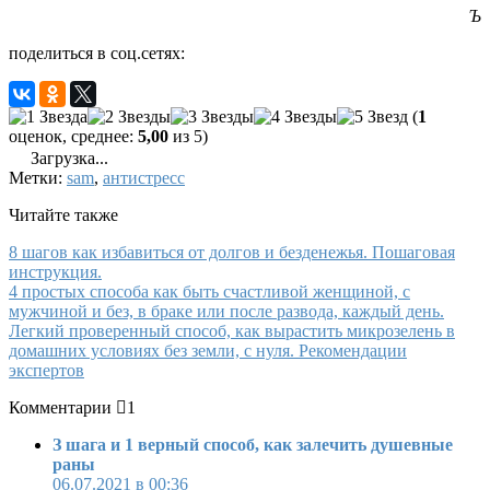
Ъ
поделиться в соц.сетях:
(
1
оценок, среднее:
5,00
из 5)
Загрузка...
Метки:
sam
,
антистресс
Читайте также
8 шагов как избавиться от долгов и безденежья. Пошаговая
инструкция.
4 простых способа как быть счастливой женщиной, с
мужчиной и без, в браке или после развода, каждый день.
Легкий проверенный способ, как вырастить микрозелень в
домашних условиях без земли, с нуля. Рекомендации
экспертов
Комментарии
1
З шага и 1 верный способ, как залечить душевные
раны
06.07.2021 в 00:36