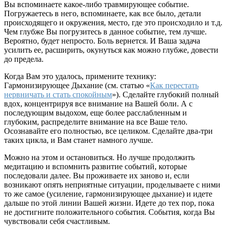
Вы вспоминаете какое-либо травмирующее событие.
Погружаетесь в него, вспоминаете, как все было, детали
происходящего и окружения, место, где это происходило и т.д.
Чем глубже Вы погрузитесь в данное событие, тем лучше.
Вероятно, будет непросто. Боль вернется. И Ваша задача
усилить ее, расширить, окунуться как можно глубже, довести
до предела.
Когда Вам это удалось, примените технику:
Гармонизирующее Дыхание (см. статью «
Как перестать
нервничать и стать спокойным
»). Сделайте глубокий полный
вдох, концентрируя все внимание на Вашей боли. А с
последующим выдохом, еще более расслабленным и
глубоким, распределите внимание на все Ваше тело.
Осознавайте его полностью, все целиком. Сделайте два-три
таких цикла, и Вам станет намного лучше.
Можно на этом и остановиться. Но лучше продолжить
медитацию и вспомнить развитие событий, которые
последовали далее. Вы проживаете их заново и, если
возникают опять неприятные ситуации, проделываете с ними
то же самое (усиление, гармонизирующее дыхание) и идете
дальше по этой линии Вашей жизни. Идете до тех пор, пока
не достигните положительного события. События, когда Вы
чувствовали себя счастливым.