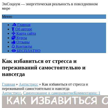
ЭнСоциум — энергетическая реальность в повседневном
мире
Меню
Главная
Об авторе
Карта сайта
Курсы
Отзывы
Контакты
БЕСПЛАТНО
Как избавиться от стресса и
переживаний самостоятельно и
навсегда
Главная
»
Антистресс
»
Как избавиться от стресса и
переживаний самостоятельно и навсегда
Антистресс
,
Самопознание и саморазвитие
Комментарии: 1