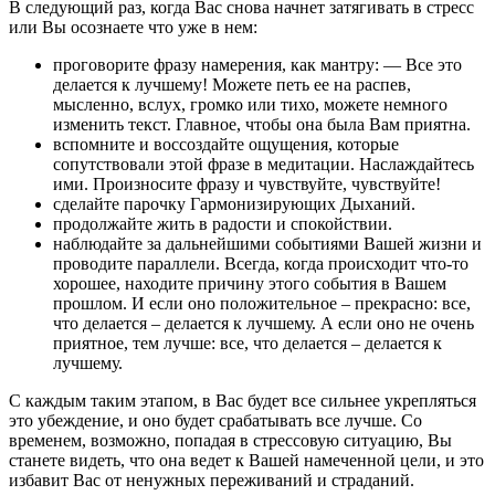
В следующий раз, когда Вас снова начнет затягивать в стресс
или Вы осознаете что уже в нем:
проговорите фразу намерения, как мантру: — Все это
делается к лучшему! Можете петь ее на распев,
мысленно, вслух, громко или тихо, можете немного
изменить текст. Главное, чтобы она была Вам приятна.
вспомните и воссоздайте ощущения, которые
сопутствовали этой фразе в медитации. Наслаждайтесь
ими. Произносите фразу и чувствуйте, чувствуйте!
сделайте парочку Гармонизирующих Дыханий.
продолжайте жить в радости и спокойствии.
наблюдайте за дальнейшими событиями Вашей жизни и
проводите параллели. Всегда, когда происходит что-то
хорошее, находите причину этого события в Вашем
прошлом. И если оно положительное – прекрасно: все,
что делается – делается к лучшему. А если оно не очень
приятное, тем лучше: все, что делается – делается к
лучшему.
С каждым таким этапом, в Вас будет все сильнее укрепляться
это убеждение, и оно будет срабатывать все лучше. Со
временем, возможно, попадая в стрессовую ситуацию, Вы
станете видеть, что она ведет к Вашей намеченной цели, и это
избавит Вас от ненужных переживаний и страданий.