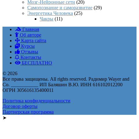
Мозг-Нейронные сети
(20)
Самопознание и саморазвитие
(29)
Энергетика Человека
(25)
Чакры
(11)
Главная
Об авторе
Карта сайта
Курсы
Отзывы
Контакты
БЕСПЛАТНО
© 2026
Все права защищены. All rights reserved. Радимир Wayer and
Co. ___________ ИП Баляшин В.Ю. ИНН 616102012200
ОГРН 305616135400011
Политика конфиденциальности
Договор оферты
Партнерская программа
➤