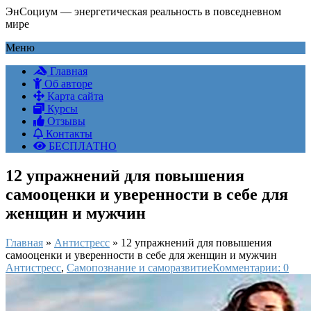
ЭнСоциум — энергетическая реальность в повседневном
мире
Меню
Главная
Об авторе
Карта сайта
Курсы
Отзывы
Контакты
БЕСПЛАТНО
12 упражнений для повышения
самооценки и уверенности в себе для
женщин и мужчин
Главная
»
Антистресс
»
12 упражнений для повышения
самооценки и уверенности в себе для женщин и мужчин
Антистресс
,
Самопознание и саморазвитие
Комментарии: 0