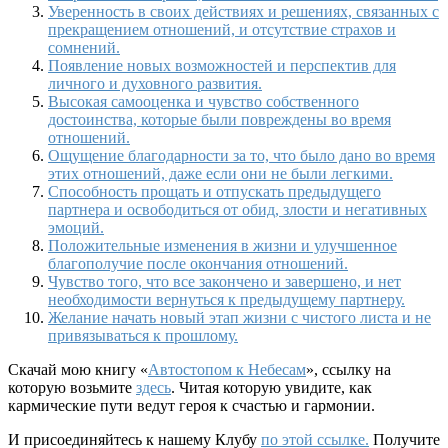
Уверенность в своих действиях и решениях, связанных с
прекращением отношений, и отсутствие страхов и
сомнений.
Появление новых возможностей и перспектив для
личного и духовного развития.
Высокая самооценка и чувство собственного
достоинства, которые были повреждены во время
отношений.
Ощущение благодарности за то, что было дано во время
этих отношений, даже если они не были легкими.
Способность прощать и отпускать предыдущего
партнера и освободиться от обид, злости и негативных
эмоций.
Положительные изменения в жизни и улучшенное
благополучие после окончания отношений.
Чувство того, что все закончено и завершено, и нет
необходимости вернуться к предыдущему партнеру.
Желание начать новый этап жизни с чистого листа и не
привязываться к прошлому.
Скачай мою книгу «
Автостопом к Небесам
», ссылку на
которую возьмите
здесь
. Читая которую увидите, как
кармические пути ведут героя к счастью и гармонии.
И присоединяйтесь к нашему Клубу
по этой ссылке.
Получите