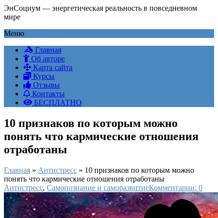
ЭнСоциум — энергетическая реальность в повседневном
мире
Меню
Главная
Об авторе
Карта сайта
Курсы
Отзывы
Контакты
БЕСПЛАТНО
10 признаков по которым можно
понять что кармические отношения
отработаны
Главная
»
Антистресс
»
10 признаков по которым можно
понять что кармические отношения отработаны
Антистресс
,
Самопознание и саморазвитие
Комментарии: 0