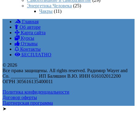
Самопознание и саморазвитие
(29)
Энергетика Человека
(25)
Чакры
(11)
Главная
Об авторе
Карта сайта
Курсы
Отзывы
Контакты
БЕСПЛАТНО
© 2026
Все права защищены. All rights reserved. Радимир Wayer and
Co. ___________ ИП Баляшин В.Ю. ИНН 616102012200
ОГРН 305616135400011
Политика конфиденциальности
Договор оферты
Партнерская программа
➤