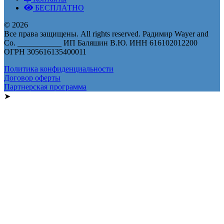
БЕСПЛАТНО
© 2026
Все права защищены. All rights reserved. Радимир Wayer and
Co. ___________ ИП Баляшин В.Ю. ИНН 616102012200
ОГРН 305616135400011
Политика конфиденциальности
Договор оферты
Партнерская программа
➤