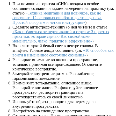
При помощи алгоритма «СИК» входим в особое
состояние сознания и задаем намерение на практику (см.
статью
«Техника медитации для новичков, как не
совершить 12 основных ошибок и достичь успеха.
Простой алгоритм и четкая инструкция»
)
Сделайте антистресс-технику (о ней читайте в статье
«Как избавиться от переживаний и стресса: З простых
практики, которые сделаю Вас спокойными
моментально, легко, приятно и эффективно»
)
Включите яркий белый свет в центре головы. В
эпифизе. Усильте альфа-состояние. (см.
«10 способов как
войти в измененное состояние сознания»
)
Расширьте внимание во внешнем пространстве,
тотально принимая все происходящее. Отключите
критическое восприятие.
Замедляйте внутренние ритмы. Расслабление,
гармонизация, замедление.
Применяйте тета-дыхание, описанное выше.
Расширяйте внимание. Расфиксируйте внешнее
пространство, растворите границы тела,
расотождествитесь со своей личностью.
Используйте образ-проводник для перехода во
внутренние пространства.
Настройтесь на сновиденное пространство.
Отпустите контроль. Позвольте пространству появиться.