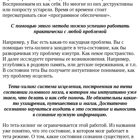
Воспринимаем их как себя. Но многие из них деструктивны
или попросту устарели. Время от времени стоит
пересматривать свое «программное обеспечение».
С помощью этого метода можно успешно работать
практически с любой проблемой
Например, у Вас есть какая-то насущная проблема. Вы с
помощью тета-хилинга заходите в тета-состояние, как бы
разворачивая эту проблему изнутри. Как некое пространство.
И далее исследуете причины ее возникновения. Например,
углубляясь в родовую память, или детские переживания, и т.п.
В состоянии тета Вы получаете интуитивное понимание, как
эту проблему исцелить.
Тета-хилинг система исцеления, построенная на тета
состоянии головного мозга, в котором мы интуитивно уже
знаем, что делать и как себе помочь. Не обязательны какие-
то ухищрения, путешествия и магия. Достаточно
осознанно научиться входить в это состояние и выносить
в сознание нужную информацию.
Но тета-хилинг не ограничивается этой работой. Из названия
уже понятно, что это состояние, в котором мозг работает в
тета режиме. О том, какие состояния сознания существуют, в