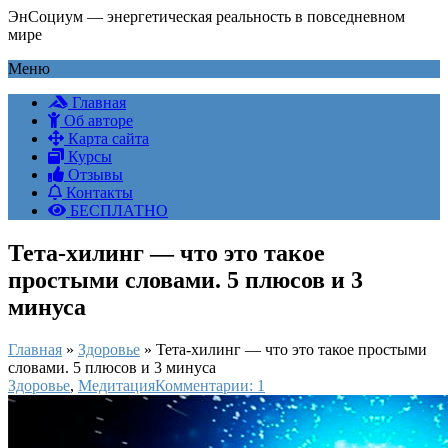
ЭнСоциум — энергетическая реальность в повседневном
мире
Меню
Главная
Об авторе
Карта сайта
Курсы
Отзывы
Контакты
БЕСПЛАТНО
Тета-хилинг — что это такое
простыми словами. 5 плюсов и 3
минуса
Главная
»
Здоровье
»
Тета-хилинг — что это такое простыми
словами. 5 плюсов и 3 минуса
Здоровье
,
Медитация
Комментарии: 1