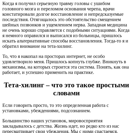
Когда я получил серьезную травму головы с ушибом
головного мозга и переломом основания черепа, врачи
констатировали долгое восстановление и непредсказуемые
последствия. Отягощалось это обстоятельство смещением
шейных позвонков и ущемлением нерва. Западная медицина
не очень хорошо справляется с подобными ситуациями. Когда
я немного оправился и выписался из больницы, пришлось
искать альтернативные способы восстановления. Тогда-то я и
обратил внимание на тета-хилинг.
То, что я накопал на просторах интернет, не особо
удовлетворило меня. Пришлось копнуть глубже. Вникнуть в
механизмы, на которых строится эта система. Понять, как она
работает, и успешно применить на практике.
Тета-хилинг – что это такое простыми
словами
Если говорить просто, то это определенная работа с
установками, убеждениями, подсознанием.
Большинство наших установок, мировосприятия
закладывалось с детства. Жизнь идет, но редко кто из нас
пересматривает свои убеждения. Мы с ними срастаемся.